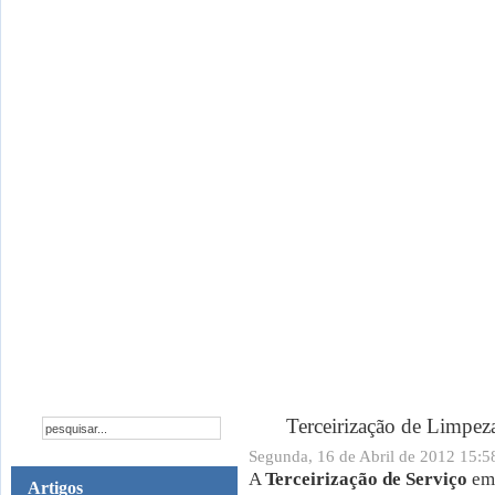
HOME
EMPRESA
ESTRUTURA
S
CONTATO
Terceirização de Limpez
Segunda, 16 de Abril de 2012 15:5
A
Terceirização de Serviço
em 
Artigos