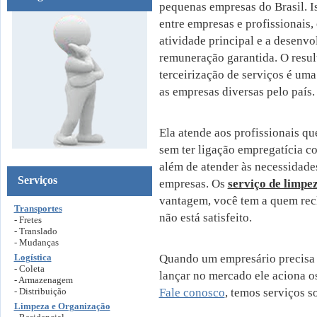
pequenas empresas do Brasil. I
entre empresas e profissionais
atividade principal e a desenv
remuneração garantida. O resul
terceirização de serviços é uma
as empresas diversas pelo país.
Ela atende aos profissionais qu
sem ter ligação empregatícia c
além de atender às necessidades
Serviços
empresas. Os
serviço de limpe
vantagem, você tem a quem rec
Transportes
não está satisfeito.
- Fretes
- Translado
- Mudanças
Logística
Quando um empresário precisa 
- Coleta
lançar no mercado ele aciona os
- Armazenagem
- Distribuição
Fale conosco
, temos serviços 
Limpeza e Organização