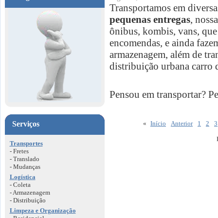
Transportamos em diversas
pequenas entregas
, noss
ônibus, kombis, vans, que 
encomendas, e ainda fazemo
armazenagem, além de tran
distribuição urbana carro 
Pensou em transportar?
Serviços
«
Início
Anterior
1
2
3
Transportes
- Fretes
- Translado
- Mudanças
Logística
- Coleta
- Armazenagem
- Distribuição
Limpeza e Organização